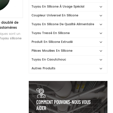
Tuyau En Silicone À Usage Spécial
Coupleur Universel En Silicone
e doublé de
Tuyau En Silicone De Qualité Alimentaire
astomères
omobiles
Tuyau Tressé En Silicone
liques sont un
uyau silicone
Produit En Silicone Extrudé
s acryliques
s applications
Pièces Moulées En Silicone
s industrielles
iétés à haute
Tuyau En Caoutchouc
au répond aux
ification SAE
Autres Produits
COMMENT POUVONS-NOUS VOUS
AIDER