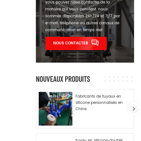
vous pouvez nous contacter de la
manière qui vous convient. nous
sommes disponibles 24h/24 et 7j/7 par
e-mail, téléphone ou autres canaux de
communication en temps réel
NOUS CONTACTER
NOUVEAUX PRODUITS
Fabricants de tuyaux en
silicone personnalisés en
Chine
tuyau en silicone doublé