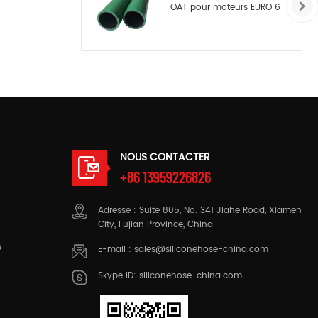
OAT pour moteurs EURO 6
NOUS CONTACTER
+86 13959226826
Adresse : Suite 805, No. 341 Jiahe Road, Xiamen
City, Fujian Province, China
e
E-mail :
sales@siliconehose-china.com
Skype ID:
siliconehose-china.com