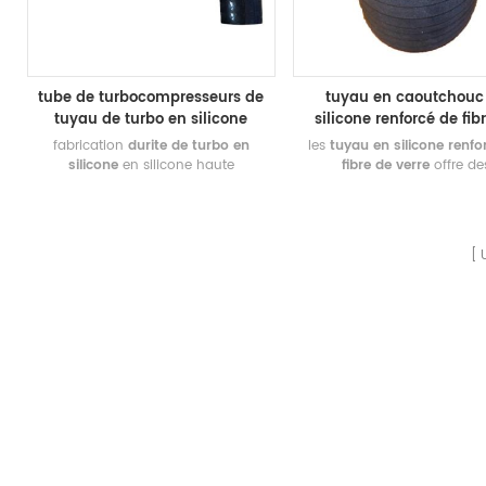
tube de turbocompresseurs de
tuyau en caoutchouc
tuyau de turbo en silicone
silicone renforcé de fib
personnalisé
verre
fabrication
durite de turbo en
les
tuyau en silicone renfo
silicone
en silicone haute
fibre de verre
offre de
température. durite silicone pour
performances éprouvées en
turbo / Superchargeurs, etc.
pour les applications à h
personnalisés
coupleur de tuyau de
température et à fort poten
turbo en silicone
pour l'industrie
présentent une résistance
automobile, comme pour
température supérieure év
l'échappement des gaz, la
pour -65°f à 572°f. bienven
construction de moteurs, le
les tuyaux en silicone h
réchauffement du moteur
température personnalisés d
du soleil !