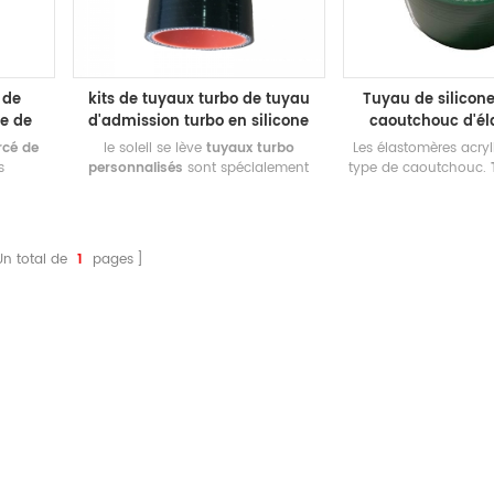
 de
kits de tuyaux turbo de tuyau
Tuyau de silicon
re de
d'admission turbo en silicone
caoutchouc d'él
sur mesure
acryliques aut
rcé de
le soleil se lève
tuyaux turbo
Les élastomères acry
s
personnalisés
sont spécialement
type de caoutchouc.
T
 course
conçus pour être utilisés dans les
doublé d'élastomère
aute
systèmes de turbocompresseur sur
est destiné à diverse
tiel !
les camions, les bus, les voitures, les
de résistance aux huile
 à la
générateurs et les moteurs de
et possède des propr
Un total de
1
pages
aluée
chemin de fer. nous offrons une
température. Le tuy
ue dans
fiabilité supérieure même dans les
exigences de la spéc
aute
conditions extrêmes
J20.
u lever