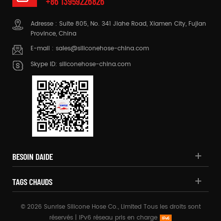
+86 13959226826
Adresse : Suite 805, No. 341 Jiahe Road, Xiamen City, Fujian
Province, China
E-mail :
sales@siliconehose-china.com
Skype ID:
siliconehose-china.com
BESOIN DAIDE
TAGS CHAUDS
© 2026 Sunrise Silicone Hose Co., Limited Tous les droits sont
réservés |
IPv6 réseau pris en charge