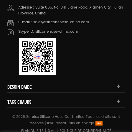
Adresse : Suite 805, No. 341 Jiahe Road, Xiamen City, Fujian
Province, China
E-mail :
sales@siliconehose-china.com
Skype ID:
siliconehose-china.com
BESOIN DAIDE
TAGS CHAUDS
© 2026 Sunrise Silicone Hose Co., Limited Tous les droits sont
réservés |
IPv6 réseau pris en charge
|
|
PLAN DU SITE
XML
POLITIQUE DE CONFIDENTIALITÉ