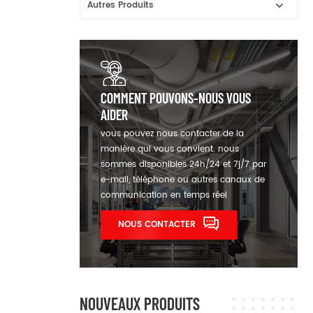
Autres Produits
COMMENT POUVONS-NOUS VOUS
AIDER
vous pouvez nous contacter de la
manière qui vous convient. nous
sommes disponibles 24h/24 et 7j/7 par
e-mail, téléphone ou autres canaux de
communication en temps réel
NOUS CONTACTER
NOUVEAUX PRODUITS