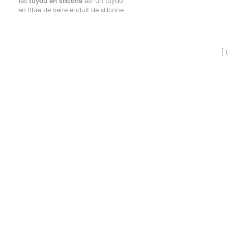
les
tuyau en silicone
est un tuyau
en fibre de verre enduit de silicone
à double épaisseur. renforcé avec
un fil d'acier à ressort hélicoïdal à
filament externe en fibre de verre.
Cela confère aux tuyaux en silicone
un haut degré de résistance
chimique et thermique